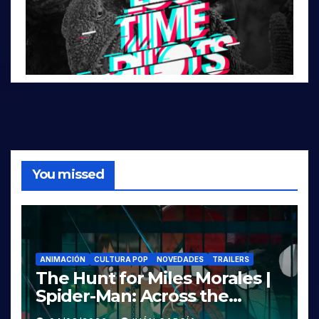
You missed
ANIMACIÓN
CULTURA POP
NOVEDADES
TRAILERS
The Hunt for Miles Morales |
Spider-Man: Across the
Spider-Verse