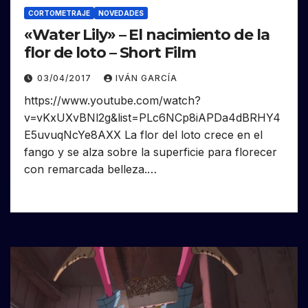
CORTOMETRAJE
NOVEDADES
«Water Lily» – El nacimiento de la
flor de loto – Short Film
03/04/2017
IVÁN GARCÍA
https://www.youtube.com/watch?
v=vKxUXvBNl2g&list=PLc6NCp8iAPDa4dBRHY4
E5uvuqNcYe8AXX La flor del loto crece en el
fango y se alza sobre la superficie para florecer
con remarcada belleza.…