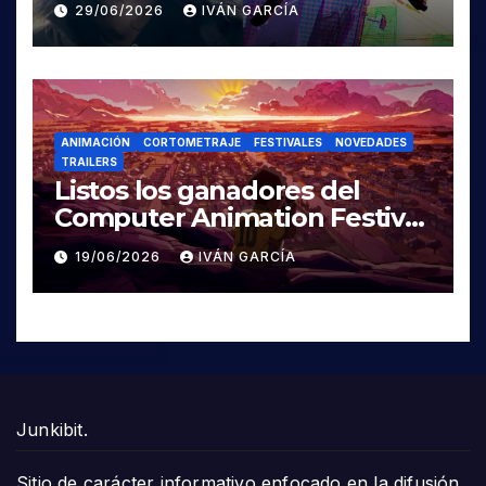
29/06/2026
IVÁN GARCÍA
ANIMACIÓN
CORTOMETRAJE
FESTIVALES
NOVEDADES
TRAILERS
Listos los ganadores del
Computer Animation Festival
Siggraph 2026
19/06/2026
IVÁN GARCÍA
Junkibit.
Sitio de carácter informativo enfocado en la difusión