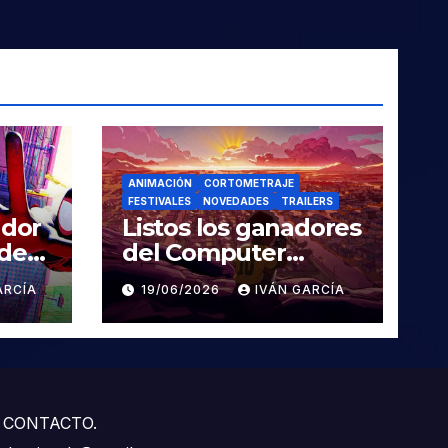
ANIMACIÓN
CORTOMETRAJE
FESTIVALES
NOVEDADES
TRAILERS
ador
Listos los ganadores
 de
del Computer
Animation Festival
ARCÍA
19/06/2026
IVÁN GARCÍA
Siggraph 2026
CONTACTO.