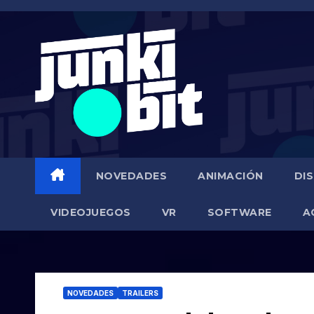
Saltar
al
contenido
NOVEDADES
ANIMACIÓN
DI
VIDEOJUEGOS
VR
SOFTWARE
A
NOVEDADES
TRAILERS