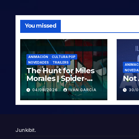
You missed
ANIMACIÓN
CULTURA POP
NOVEDADES
TRAILERS
ANIMAC
The Hunt for Miles
NOVEDA
Morales | Spider-
Not 
Man: Across the
04/08/2026
IVÁN GARCÍA
30/
Spider-Verse
Junkibit.