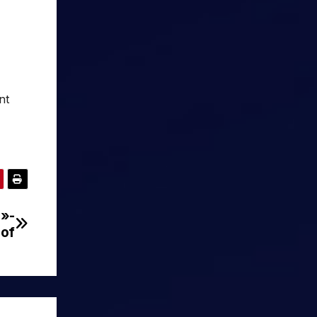
nt
d»-
 of