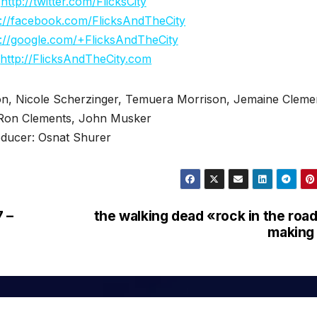
http://twitter.com/FlicksCity
p://facebook.com/FlicksAndTheCity
p://google.com/+FlicksAndTheCity
►
http://FlicksAndTheCity.com
son, Nicole Scherzinger, Temuera Morrison, Jemaine Cleme
 Ron Clements, John Musker
ducer: Osnat Shurer
7 –
the walking dead «rock in the roa
making