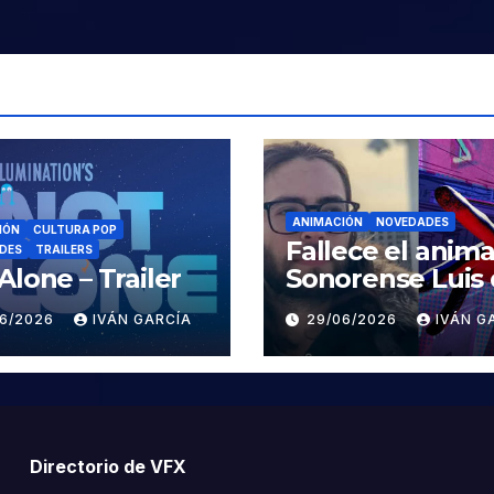
ANIMACIÓN
NOVEDADES
IÓN
CULTURA POP
Fallece el anim
DES
TRAILERS
Alone – Trailer
Sonorense Luis
la Rosa
06/2026
IVÁN GARCÍA
29/06/2026
IVÁN G
Directorio de VFX