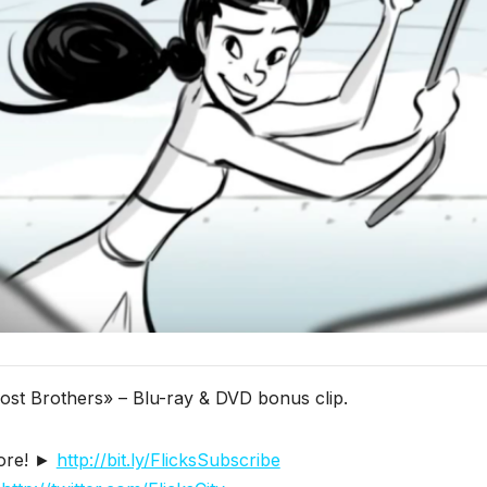
st Brothers» – Blu-ray & DVD bonus clip.
ore! ►
http://bit.ly/FlicksSubscribe