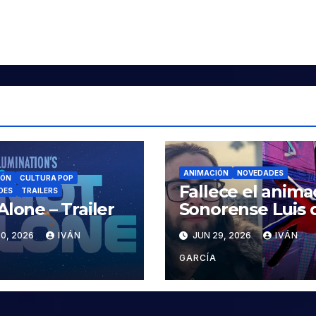
ANIMACIÓN
NOVEDADES
IÓN
CULTURA POP
Fallece el anima
DES
TRAILERS
Alone – Trailer
Sonorense Luis 
la Rosa
0, 2026
IVÁN
JUN 29, 2026
IVÁN
GARCÍA