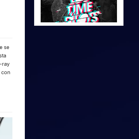
e se
sta
u-ray
l con