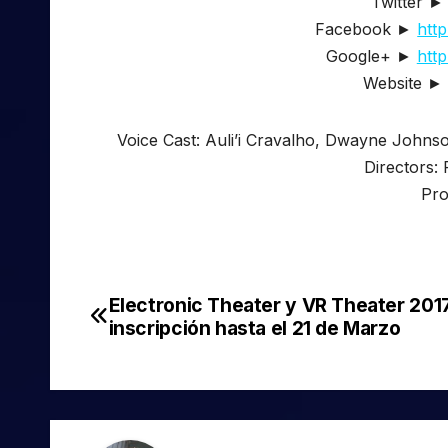
Twitter ►
Facebook ►
htt
Google+ ►
htt
Website 
Voice Cast: Auli’i Cravalho, Dwayne John
Directors:
Pro
Electronic Theater y VR Theater 201
Navegación
inscripción hasta el 21 de Marzo
de
entradas