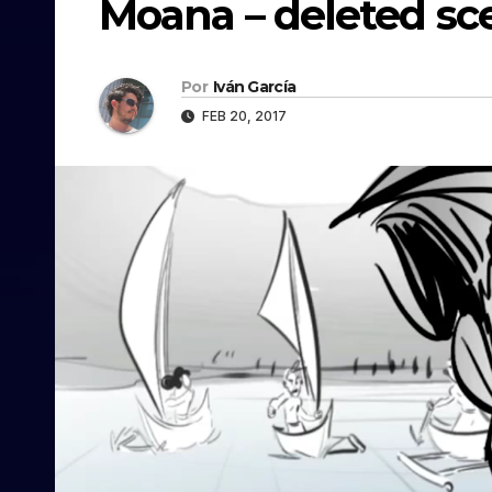
Moana – deleted sc
Por
Iván García
FEB 20, 2017