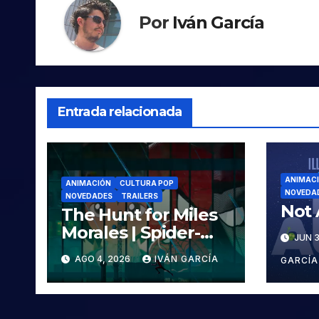
Por
Iván García
Entrada relacionada
ANIMAC
ANIMACIÓN
CULTURA POP
NOVEDA
NOVEDADES
TRAILERS
Not 
The Hunt for Miles
Morales | Spider-
JUN 3
Man: Across the
AGO 4, 2026
IVÁN GARCÍA
GARCÍA
Spider-Verse