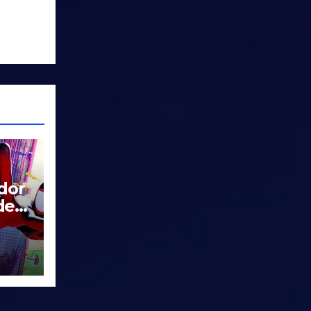
dor
de