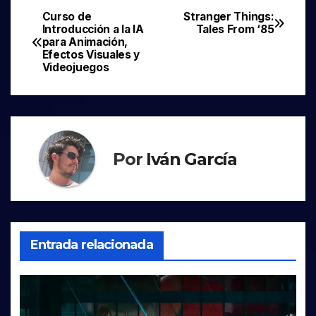
Curso de
Stranger Things:
Navegación
Introducción a la IA
Tales From ‘85
para Animación,
de
Efectos Visuales y
Videojuegos
entradas
Por
Iván García
Entrada relacionada