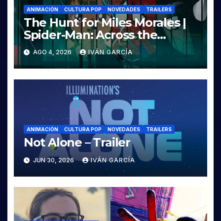
ANIMACIÓN
CULTURA POP
NOVEDADES
TRAILERS
The Hunt for Miles Morales |
Spider-Man: Across the
Spider-Verse
AGO 4, 2026
IVÁN GARCÍA
ANIMACIÓN
CULTURA POP
NOVEDADES
TRAILERS
Not Alone – Trailer
JUN 30, 2026
IVÁN GARCÍA