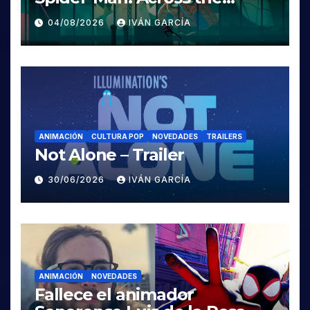
Spider-Verse
04/08/2026
IVÁN GARCÍA
ANIMACIÓN
CULTURA POP
NOVEDADES
TRAILERS
Not Alone – Trailer
30/06/2026
IVÁN GARCÍA
ANIMACIÓN
NOVEDADES
Fallece el animador