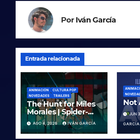
Por
Iván García
Entrada relacionada
ANIMAC
ANIMACIÓN
CULTURA POP
NOVEDA
NOVEDADES
TRAILERS
Not 
The Hunt for Miles
Morales | Spider-
JUN 3
Man: Across the
AGO 4, 2026
IVÁN GARCÍA
GARCÍA
Spider-Verse