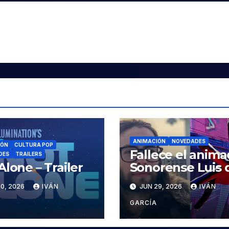
ANIMACIÓN
NOVEDADES
IÓN
CULTURA POP
Fallece el anima
DES
TRAILERS
Alone – Trailer
Sonorense Luis 
la Rosa
0, 2026
IVÁN
JUN 29, 2026
IVÁN
GARCÍA