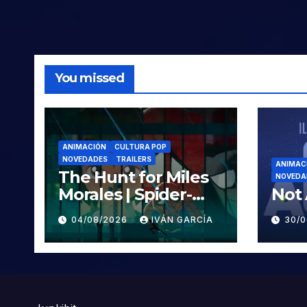
You missed
ANIMACIÓN
CULTURA POP
NOVEDADES
TRAILERS
ANIMAC
The Hunt for Miles
NOVEDA
Morales | Spider-
Not 
Man: Across the
04/08/2026
IVÁN GARCÍA
30/
Spider-Verse