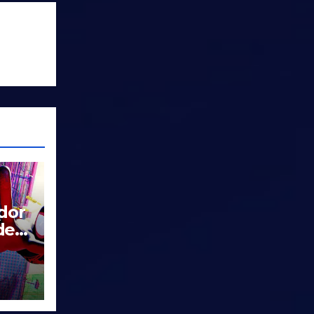
dor
de