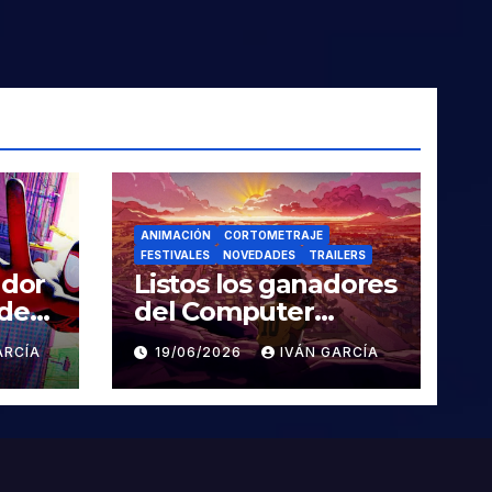
ANIMACIÓN
CORTOMETRAJE
FESTIVALES
NOVEDADES
TRAILERS
ador
Listos los ganadores
 de
del Computer
Animation Festival
ARCÍA
19/06/2026
IVÁN GARCÍA
Siggraph 2026