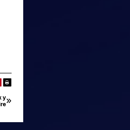
x y
ire