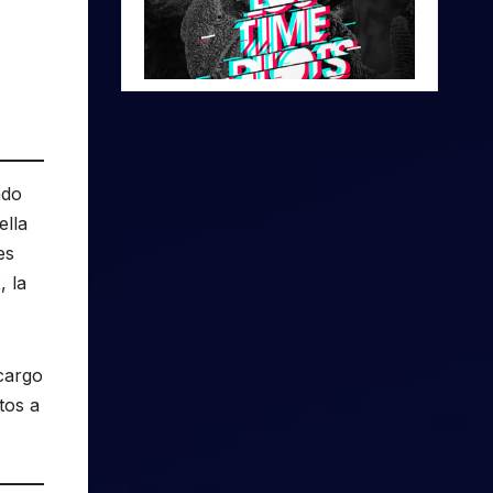
ado
ella
es
, la
 cargo
tos a