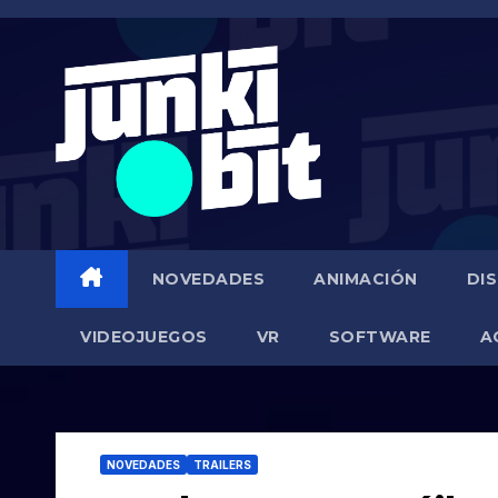
Saltar
al
contenido
NOVEDADES
ANIMACIÓN
DI
VIDEOJUEGOS
VR
SOFTWARE
A
NOVEDADES
TRAILERS