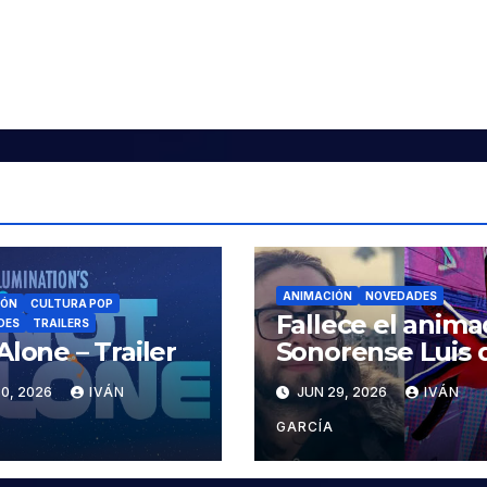
ANIMACIÓN
NOVEDADES
IÓN
CULTURA POP
Fallece el anima
DES
TRAILERS
Alone – Trailer
Sonorense Luis 
la Rosa
0, 2026
IVÁN
JUN 29, 2026
IVÁN
GARCÍA