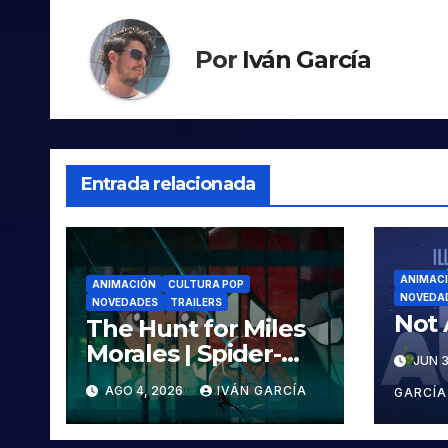
Por
Iván García
Entrada relacionada
ANIMAC
ANIMACIÓN
CULTURA POP
NOVEDA
NOVEDADES
TRAILERS
Not 
The Hunt for Miles
Morales | Spider-
JUN 3
Man: Across the
AGO 4, 2026
IVÁN GARCÍA
GARCÍA
Spider-Verse