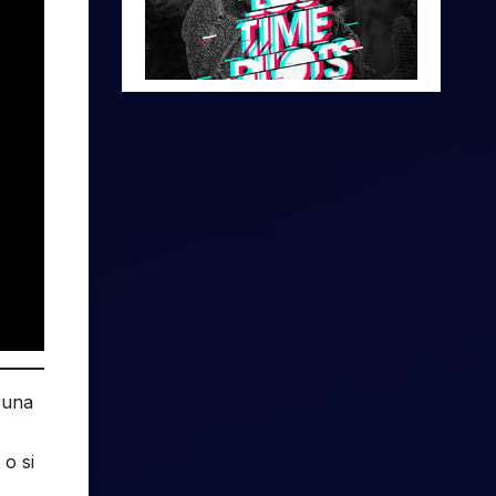
 una
o si