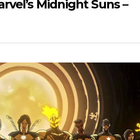
rvel’s Midnight Suns –