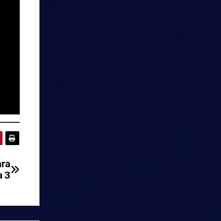
ara
a 3