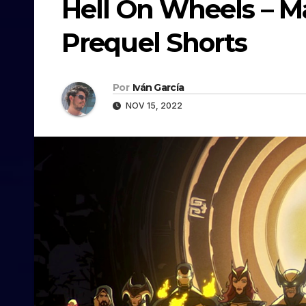
Hell On Wheels – Ma
Prequel Shorts
Por
Iván García
NOV 15, 2022