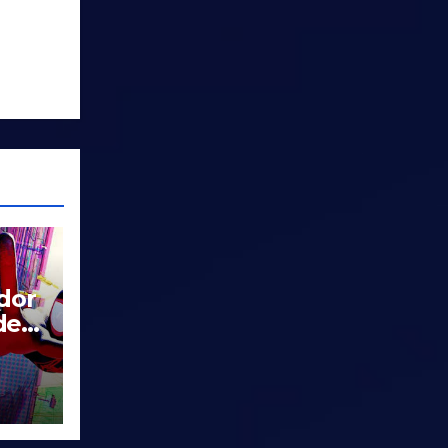
dor
de