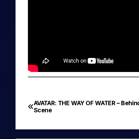
AVATAR: THE WAY OF WATER – Behin
Navegación
Scene
de
entradas