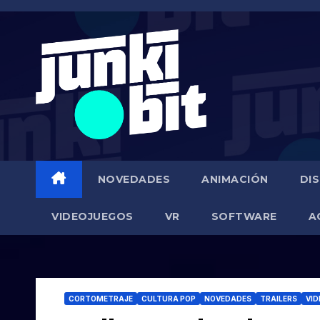
Saltar
al
contenido
NOVEDADES
ANIMACIÓN
DI
VIDEOJUEGOS
VR
SOFTWARE
A
CORTOMETRAJE
CULTURA POP
NOVEDADES
TRAILERS
VI